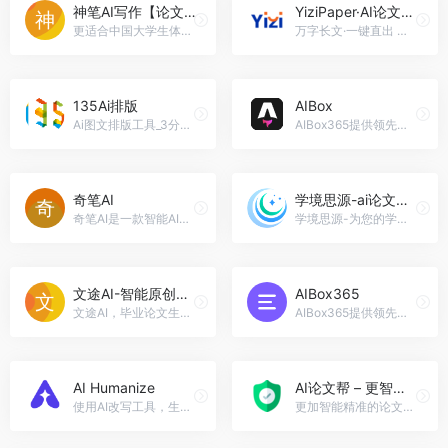
神笔AI写作【论文范文】
YiziPaper·AI论文助手
更适合中国大学生体质的论文写作助手，神笔AI写作【论文范文】官网入口网址
万字长文·一键直出 一个专注论文写作的AI的智能文本生成工具，YiziPaper·AI论文助手官网入口网址
135Ai排版
AIBox
Ai图文排版工具_3分钟一键生成高颜值图文排版！135Ai排版官网入口网址
AIBox365提供领先的AIGC解决方案，已支持ChatGPT、GPT4、Midjourney、文心一言、ChatGLM等国内外大模型工具,限时免费应用。，AIBox官网入口网址
奇笔AI
学境思源-ai论文快速写作平台
奇笔AI是一款智能AI写作软件...
学境思源-为您的学术研究加速，5分钟生成论文，24小时定期删除，为您的学术便捷和安全保驾护航，学境思源-ai论文快速写作平台官网入口网址
文途AI-智能原创毕业论文生成平台
AIBox365
文途AI，毕业论文生成平台，一键生成原创毕业论文、开题报告，4.0高级模型生成，最专业的毕业论文生成系统。，文途AI-智能原创毕业论文生成平台官网入口网址
AIBox365提供领先的AIGC解决方案，支持ChatGPT、GPT4、Midjourney、文心一言、ChatGLM等国内外大模型工具,限时免费使用。，AIBox365官网入口网址
AI Humanize
AI论文帮 – 更智能的论文写作
使用AI改写工具，生成不可被AI检测的文本内容，AI Humanize官网入口网址
更加智能精准的论文生成工具，支持自定义引用文献和微调关键词，5分钟生成3万字，附真实参考引用文献，查重率高全额退费！，AI论文帮 – 更智能的论文写作官网入口网址