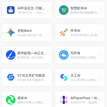
AI毕业论文-万能小in
智慧虾米AI
3分钟4万字，130+应用，只需...
免费使用官网镜像ChatGPT PLUS 4.0等所有功能，智慧虾米AI官网入口网址
谷歌Bard
学术AI
Google 推出的一款对话式 AI ...，谷歌Bard官网入口网址
百万学术科研人员 都在用的学术平台，学术AI官网入口网址
新华妙笔—AI公文写作学习平台
写作鱼
新华妙笔—AI公文助手写作学习...
写作鱼官网入口网址，智能创作文案秒出-正版AI创作网站
5118文本扩写精灵
天工AI
5118文本扩写精灵官网入口网址，文本扩写精灵，是一款利用自然语言处理技术快速生成高质量专业性强文本的工具。无论您是学生、教师、商务人士还是自媒体人士，致力于满足您的写作需求。
天工AI官网入口网址，国内首个对标 ChatGPT 的双千亿级大语言模型，也是一个对话式AI助手。
易米AI
AIPaperPass – AI论文写作神器
易米AI官网入口网址，YMI.AI-快捷、高效的人工智能创作平台
5分钟3万字，真实网络数据、图、表、公式、代码段，免费不限次2000字3级大纲，附带ppt，开题报告，任务书，40篇真实参考文献，查重超过10%退费！