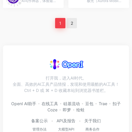
AI写作神器，体验最前沿的人工智能技术，可以辅助各类文案写作，包括论文、小说、公文、广告文案、产品描述、品牌故事、网站页面、社交媒体内容。
极光（Aurora Mobile，纳斯达克股票代码：JG）旗下的AI产品，让企业和开发者快速构建自己的AI Bots
1
2
打开我，进入AI时代。
全面、高效的AI工具产品情报，发现和使用最酷的AI工具！
Ctrl + D 或 ⌘ + D 收藏本站到浏览器书签栏。
OpenI AI助手
在线工具
硅基流动
豆包
Trae
扣子
Coze
即梦
绘蛙
备案公示
API及报告
关于我们
管理办法
大模型API
商务合作