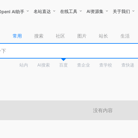
名站直达
在线工具
AI资源集
关于我们
OpenI AI助手
常用
搜索
社区
图片
站长
生活
站内
AI搜索
百度
查企业
查学校
查快递
没有内容