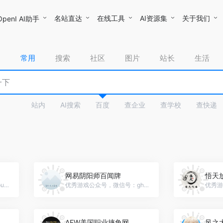
名站直达
在线工具
AI资源集
关于我们
OpenI AI助手
常用
搜索
社区
图片
站长
生活
站内
AI搜索
百度
查企业
查学校
查快递
网易阴阳师百闻牌
悟天
优秀游戏公众号，微信号：puremild-2014
优秀游戏公众号，微信号：gh_10e7909063c7
AEW美国职业摔角网
风之