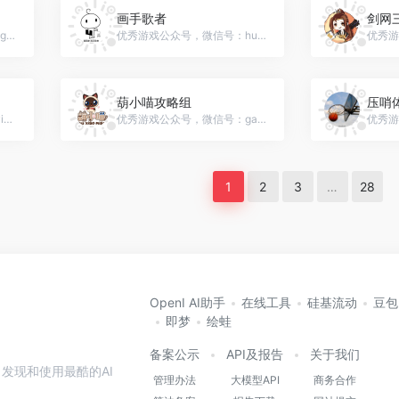
画手歌者
剑网
优秀游戏公众号，微信号：sg2_youzu
优秀游戏公众号，微信号：huashougezhe
葫小喵攻略组
压哨
优秀游戏公众号，微信号：yixiansk
优秀游戏公众号，微信号：gamehxm
1
2
3
…
28
OpenI AI助手
在线工具
硅基流动
豆包
即梦
绘蛙
备案公示
API及报告
关于我们
发现和使用最酷的AI
管理办法
大模型API
商务合作