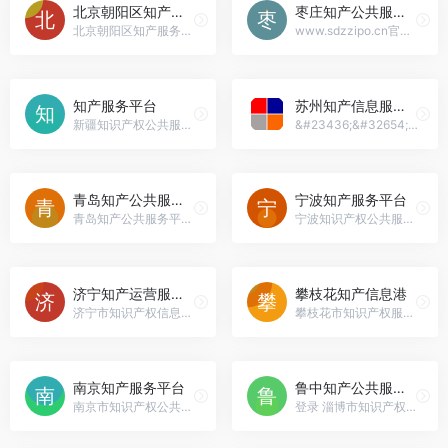
北京朝阳区知产服务平台
枣庄知产公共服务平台
北京朝阳区知产服务平台提供...
www.sdzzipo.cn官网首页
知产服务平台
苏州知产信息服务平台
新疆知识产权公共服务平台 Beta
&#23436;&#32654;&#30495;&#20154;&#32593;&#31449;&#45;&#23436;&#32654;&#30495;&#20154;&#50;&#48;&#50;&#50;&#23448;&#26041;&#32593;&#31449;&#45;&#39318;&#39029;
青岛知产公共服务平台
宁波知产服务平台
青岛知产公共服务平台提供知...
宁波知识产权公共服务平台
济宁知产运营服务平台
攀枝花知产信息港
济宁市知识产权信息服务平台
攀枝花市知识产权服务中心
南京知产服务平台
鲁中知产公共服务平台
南京市知识产权公共服务载体目录服务载体南京市市场监督管理局
登录 淄博市知识产权保护中心服务平台