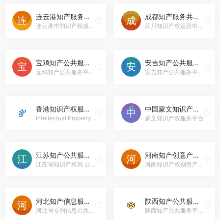
连云港知产服务平台
成都知产服务共享平台
连云港市知识产权服务机构超市
四川知识产权运营中心成都中心
宝鸡知产公共服务平台
安吉知产公共服务平台
宝鸡知产公共服务平台提供知...
安吉知产公共服务平台提供知...
香港知识产权服务中心
中国蒙文知识产权服务
Intellectual Property Servi...
蒙文知识产权服务平台
江苏知产公共服务平台
河南知产创意产业服务
江苏省知识产权局 公共服务
河南知识产权创意产业公共服务平台
河北知产信息服务网
陕西知产公共服务平台
河北省专利信息公共服务网
陕西知产公共服务平台提供知...