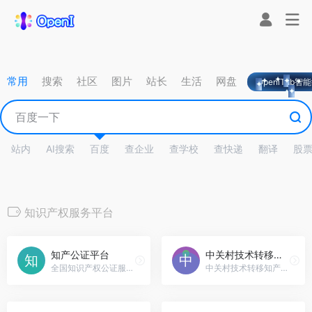
常用
搜索
社区
图片
站长
生活
网盘
OpeniTab智
站内
AI搜索
百度
查企业
查学校
查快递
翻译
股
知识产权服务平台
知产公证平台
中关村技术转移知产服务
全国知识产权公证服务平台
中关村技术转移知产服务提供...