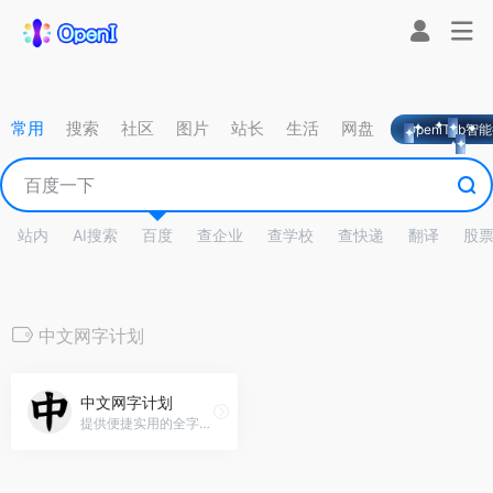
常用
搜索
社区
图片
站长
生活
网盘
OpeniTab智
站内
AI搜索
百度
查企业
查学校
查快递
翻译
股
中文网字计划
中文网字计划
提供便捷实用的全字符集中文渲染方案