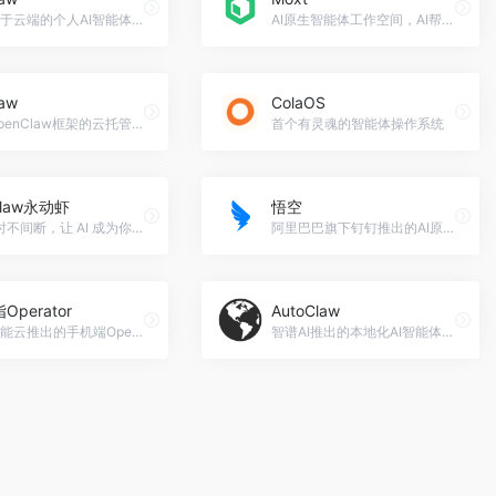
一款基于云端的个人AI智能体，全天候自动执行任务
AI原生智能体工作空间，AI帮你调研、写作、构建。
aw
ColaOS
基于OpenClaw框架的云托管AI智能体平台，
首个有灵魂的智能体操作系统
Claw永动虾
悟空
24 小时不间断，让 AI 成为你的得力助手！
阿里巴巴旗下钉钉推出的AI原生智能体工作台
Operator
AutoClaw
百度智能云推出的手机端OpenClaw版AI助手
智谱AI推出的本地化AI智能体助手，一键安装部署OpenClaw