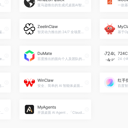
腾讯推出的系统级AI桌面助手，真正理解你的每一份文件。
亚马逊推出的生成式桌面AI智能体工作台
ZeelinClaw
MyCl
MiniMax推出的全球首个云端自我进化AI助手，基于Hermes Agent框架打造。
智灵动力推出的 24/7 全场景自主AI助手
DuMate
724
阿里巴巴推出的企业级AI Agent，帮助用户打造全自动的虚拟跨境电商团队。
百度推出的面向个人及团队的桌面级AI智能体
WinClaw
红手指
360推出的安全增强版AI智能体桌面助手，基于OpenClaw框架，一键部署开箱即用
安全、简单的 AI 智能体桌面客户端，基于 OpenClaw 打造，一键安装，开箱即用。
MyAgents
Black平台打造的开源、可扩展AI智能体
开源桌面 AI Agent，「Claude Code」与「OpenClaw」二合一，一键安装零门槛，电脑手机随时用 AI 干活