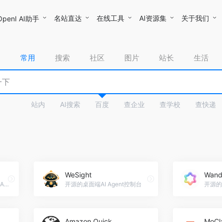
名站直达
在线工具
AI资源集
关于我们
OpenI AI助手
常用
搜索
社区
图片
站长
生活
站内
AI搜索
百度
查企业
查学校
查快递
WeSight
Wand
Molili莫哩哩是一款能做事的AI Agents，一键安装、一键部署
开源的桌面端AI Agent控制台
Amazon Quick
MoCl