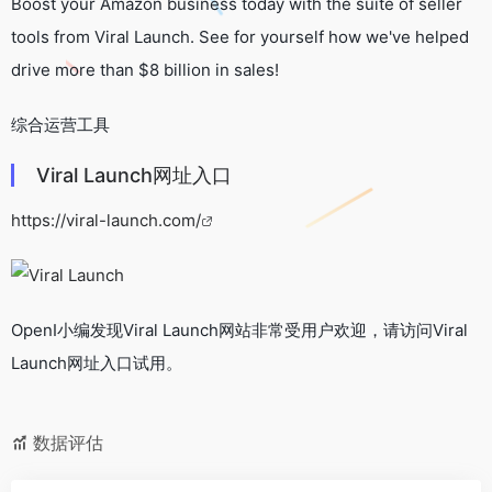
Boost your Amazon business today with the suite of seller
tools from Viral Launch. See for yourself how we've helped
drive more than $8 billion in sales!
综合运营工具
Viral Launch网址入口
https://viral-launch.com/
OpenI小编发现Viral Launch网站非常受用户欢迎，请访问Viral
Launch网址入口试用。
数据评估