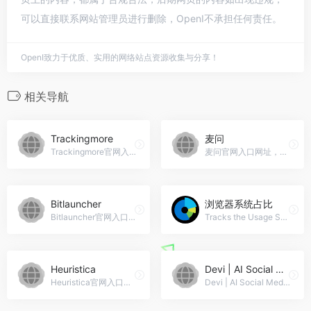
可以直接联系网站管理员进行删除，OpenI不承担任何责任。
OpenI致力于优质、实用的网络站点资源收集与分享！
相关导航
Trackingmore
麦问
Trackingmore官网入口网址，一个网站查询所有包裹
麦问官网入口网址，亚马逊卖家问答平台，卖家问...
Bitlauncher
浏览器系统占比
Bitlauncher官网入口网址，Bitlauncher: Bitlauncher是一个Web3众筹平台，专为人工智能初创公司而设计，旨在通过代币化和DAO解决资金和组织挑战，重新定义创新。它民主化和去中心化人工智能的开发和所有权。
Tracks the Usage Share of Search Engines, Browsers and Operating Systems including Mobile from over 10 billion monthly page views.
Heuristica
Devi | AI Social Media Leads Monitoring and Outreach Tool
Heuristica官网入口网址，根据所选主题发现自定义内容。
Devi | AI Social Media Leads Monitoring and Outreach Tool官网入口网址，Devi | AI Social Media Leads Monitoring and Outreach Tool: Devi是一款由人工智能驱动的社交媒体线索监测与推广工具，可让您在Facebook群组、LinkedIn、Twitter和Reddit上监测关键词。它还提供使用ChatGPT或Bard进行推广的功能。通过Devi，您可以节省社交媒体管理的时间，专注于发展您的业务。