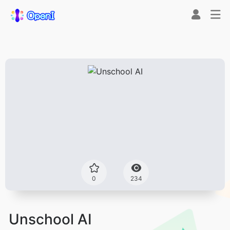
0
234
Unschool AI