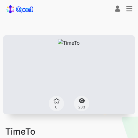
0
233
TimeTo