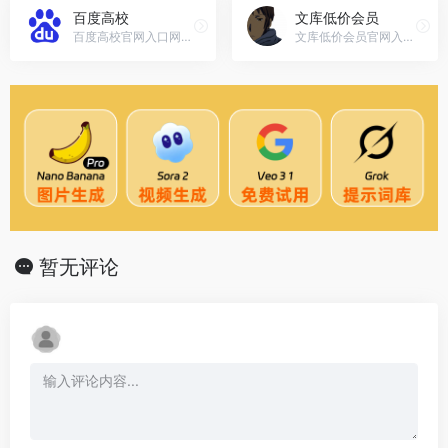
百度高校
文库低价会员
百度高校官网入口网址，百度文库和许多大学都签署了...
文库低价会员官网入口网址，找AI工具,一个AIGC导航(生成式AI导航)网站就够了.AIGC导航是一个集国内外优秀的AI人工智能工具导航网站,为用户收集AI工具,文心一言,人工智能,AI写作工具,AI图片生成工具,AI语音生成器,AI视频工具,AI办公,AI营销等优秀的AI工具网站,欢迎AI工具创作者提交AI网址到AIGC导航,一起为互联网用户创造出更好用导航网站,助力人类提高生产力,AI颠覆你的想象!
暂无评论