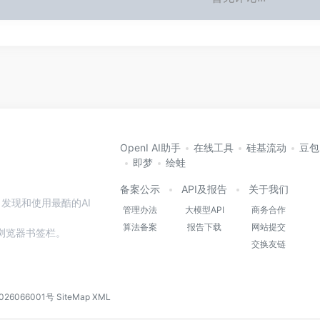
OpenI AI助手
在线工具
硅基流动
豆包
即梦
绘蛙
备案公示
API及报告
关于我们
发现和使用最酷的AI
管理办法
大模型API
商务合作
算法备案
报告下载
网站提交
本站到浏览器书签栏。
交换友链
026066001号
SiteMap
XML