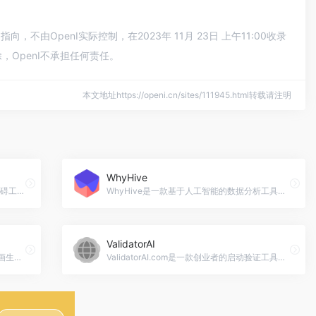
，不由OpenI实际控制，在2023年 11月 23日 上午11:00收录
OpenI不承担任何责任。
本文地址https://openi.cn/sites/111945.html转载请注明
WhyHive
Equally.AI是一款利用人工智能技术的无障碍工具，帮助网站和应用程序提供无障碍的访问体验，包括自动检测和修复无障碍问题、语音识别和屏幕阅读器支持以及自定义无障碍设置。，Equally AI官网入口网址
WhyHive是一款基于人工智能的数据分析工具，可以快速分析电子表格和CSV文件中的文本数据，自动识别关键主题并生成可视化图表。，WhyHive官网入口网址
ValidatorAI
Animatable是一款基于人工智能技术的动画生成平台，用户可以将视频转化为引人入胜的动画，满足商业使用需求，快速生成，满足创意需求，Animatable AI官网入口网址
ValidatorAI.com是一款创业者的启动验证工具，通过人工智能技术为创业者提供即时帮助和反馈，帮助他们验证创业想法、制定计划和解决问题。，ValidatorAI官网入口网址