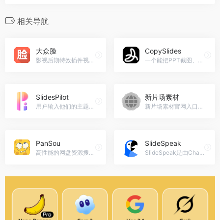
相关导航
大众脸
CopySlides
影视后期特效插件视频素材，很多免费!，大众脸官网入口网址
一个能把PPT截图、NotebookLM那种图片型PPT等静态图像或者PDF，转成可以直接编辑的PPTX文件的工具。它不仅识别文字，还能实现像素级样式还原。CopySlides官网入口网址
SlidesPilot
新片场素材
用户输入他们的主题或文本，几秒钟内就收到结构良好的PPT演示文稿。SlidesPilot 还可以利用 AI 的强大功能将您的 PDF 和 Word 文件转换为演示幻灯片。SlidesPilot官网入口网址
新片场素材官网入口网址，新片场素材是一个提供正版视频素材、AE模板、音乐、图片和设计素材的交易平台。适合个人、电商店铺、自媒体和企业宣传片等用途。平台素材由全球供稿人提供，每日更新，确保正版授权，商用无忧。
PanSou
SlideSpeak
高性能的网盘资源搜索 API 服务，支持TG频道搜索和自定义插件搜索。系统设计以性能和可扩展性为核心，能多频道多插件并发搜索，还能对结果智能排序、按网盘类型分类。PanSou官网入口网址
SlideSpeak是由ChatGPT驱动的聊天平台，允许用户与其PowerPoint幻灯片互动。用户可以上传他们的PowerPoint文件，并对内容提问、生成摘要，并从演示文稿中获取主要信息。SlideSpeak官网入口网址