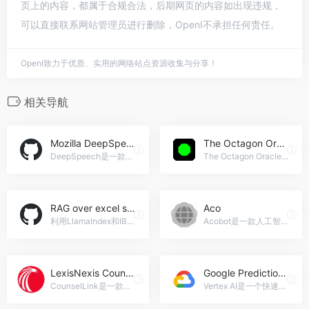
页上的内容，都属于合规合法，后期网页的内容如出现违规，
可以直接联系网站管理员进行删除，OpenI不承担任何责任。
OpenI致力于优质、实用的网络站点资源收集与分享！
相关导航
Mozilla DeepSpeech
The Octagon Oracle
DeepSpeech是一款开源的嵌入式语音转文本引擎，具有高准确率和实时性能，适用于语音助手、语音转写、语音搜索等场景。，Mozilla DeepSpeech官网入口网址
The Octagon Oracle是一款基于人工智能的UFC赛事预测平台，提供准确的赛事预测和梦幻积分预测，帮助用户在UFC赛事中取得优势，The Octagon Oracle官网入口网址
RAG over excel sheets
Aco
利用LlamaIndex和IBM's Docling实现的RAG技术
Acobot是一款人工智能工具，能够帮助电子商务企业提高转化率、减少购物车放弃率、加快电子邮件列表的增长速度，并通过个性化的行为邮件吸引更多订单。，Aco官网入口网址
LexisNexis CounselLink
Google Prediction API
CounselLink是一款企业法律管理解决方案，提供了全面的法律事务管理、外部律师发票管理和合同生命周期管理等功能，适用于各类企业法律部门，帮助他们更高效地管理和处理法律事务和费用。，LexisNexis CounselLink官网入口网址
Vertex AI是一个快速、可扩展且易于使用的AI技术平台，提供了Gemini多模态模型和130+生成AI模型和工具，可用于构建生成AI应用程序。它还提供了开放和集成的AI平台，帮助数据科学家更快地进行工作，并提供了专为MLOps设计的工具。，Google Prediction API官网入口网址