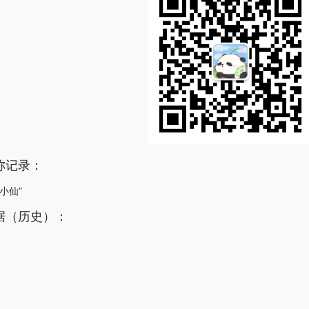
称记录：
小仙”
据（历史）：