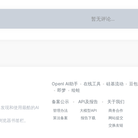
暂无评论...
OpenI AI助手
在线工具
硅基流动
豆包
即梦
绘蛙
备案公示
API及报告
关于我们
发现和使用最酷的AI
管理办法
大模型API
商务合作
算法备案
报告下载
网站提交
本站到浏览器书签栏。
交换友链