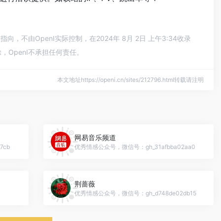
由OpenI实际控制，在2024年 8月 2日 上午3:34收录
OpenI不承担任何责任。
本文地址https://openi.cn/sites/212796.html转载请注明
网易音乐频道
7cb
优秀情感公众号，微信号：gh_31afbba02aa0
荆蔷薇
优秀情感公众号，微信号：gh_d748de02db15