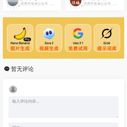
优秀开发者公众号，微信号：zjk_py
优秀开发者公众号，微信号：SCI_XuanKanTouGao
暂无评论