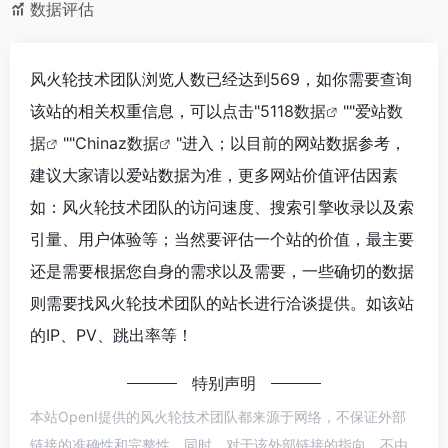
数据评估
风火轮技术团队浏览人数已经达到569，如你需要查询
该站的相关权重信息，可以点击"
5118数据
""
爱站数
据
""
Chinaz数据
"进入；以目前的网站数据参考，
建议大家请以爱站数据为准，更多网站价值评估因素
如：风火轮技术团队的访问速度、搜索引擎收录以及索
引量、用户体验等；当然要评估一个站的价值，最主要
还是需要根据您自身的需求以及需要，一些确切的数据
则需要找风火轮技术团队的站长进行洽谈提供。如该站
的IP、PV、跳出率等！
特别声明
本站OpenI提供的风火轮技术团队都来源于网络，不保证外部
链接的准确性和完整性，同时，对于该外部链接的指向，不由