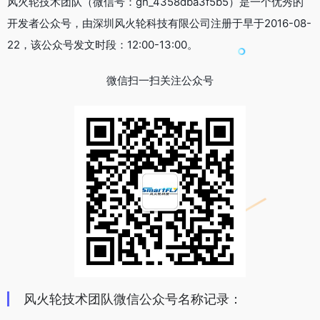
风火轮技术团队（微信号：gh_4358dba3f5b5）是一个优秀的
开发者公众号，由深圳风火轮科技有限公司注册于早于2016-08-
22，该公众号发文时段：12:00-13:00。
微信扫一扫关注公众号
风火轮技术团队微信公众号名称记录：