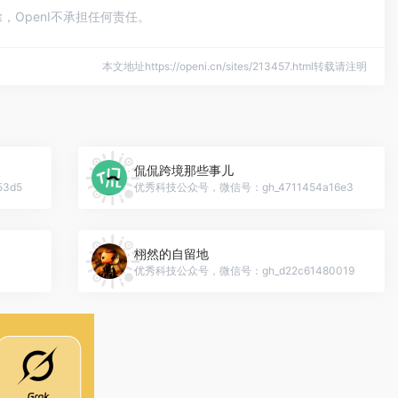
OpenI不承担任何责任。
本文地址https://openi.cn/sites/213457.html转载请注明
侃侃跨境那些事儿
3d5
优秀科技公众号，微信号：gh_4711454a16e3
栩然的自留地
优秀科技公众号，微信号：gh_d22c61480019