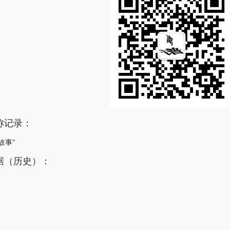
称记录：
故事”
据（历史）：