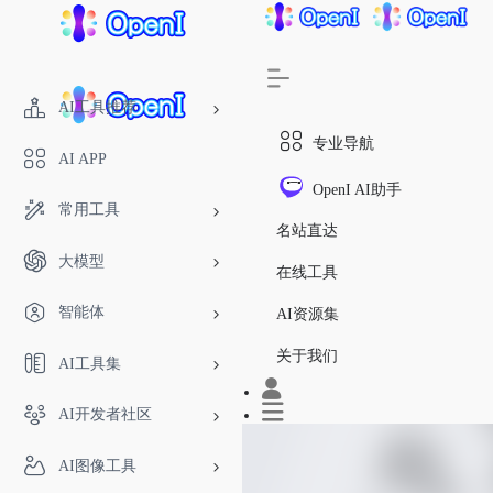
AI工具推荐
专业导航
AI APP
OpenI AI助手
常用工具
名站直达
大模型
在线工具
智能体
AI资源集
关于我们
AI工具集
AI开发者社区
AI图像工具