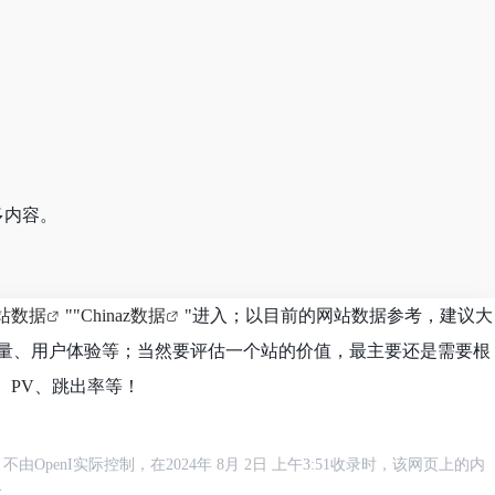
多内容。
站数据
""
Chinaz数据
"进入；以目前的网站数据参考，建议大
量、用户体验等；当然要评估一个站的价值，最主要还是需要根
、PV、跳出率等！
enI实际控制，在2024年 8月 2日 上午3:51收录时，该网页上的内