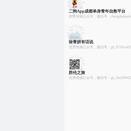
二狗App成都单身青年自救平台
优秀情感公众号，微信号：chengdudanshenz
徐青妍有话说
优秀情感公众号，微信号：gh_6218ca416
胜伦之旅
优秀情感公众号，微信号：gh_6bd2894f2