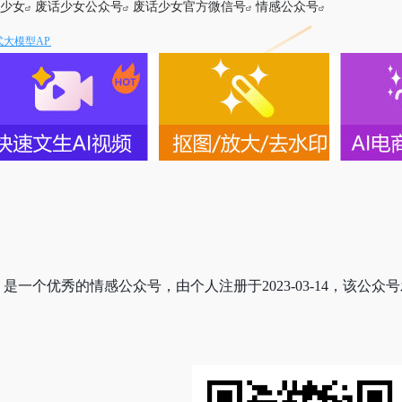
少女
废话少女公众号
废话少女官方微信号
情感公众号
平台
）是一个优秀的情感公众号，由个人注册于2023-03-14，该公众号发文