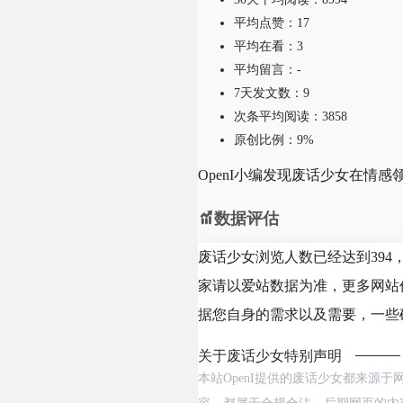
平均点赞：17
平均在看：3
平均留言：-
7天发文数：9
次条平均阅读：3858
原创比例：9%
OpenI小编发现废话少女在情
数据评估
废话少女浏览人数已经达到394
家请以爱站数据为准，更多网站
据您自身的需求以及需要，一些
关于废话少女
特别声明
本站OpenI提供的废话少女都来源于