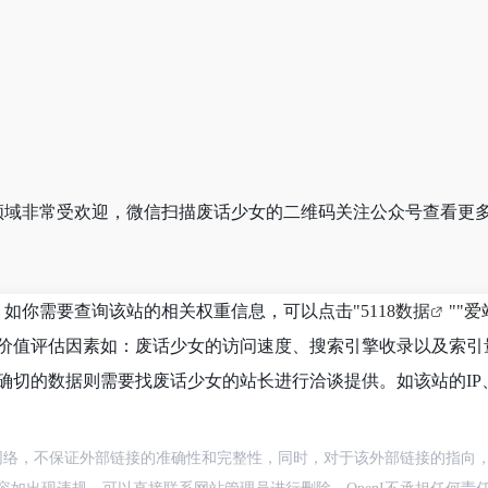
感领域非常受欢迎，微信扫描废话少女的二维码关注公众号查看更
，如你需要查询该站的相关权重信息，可以点击"
5118数据
""
爱
价值评估因素如：废话少女的访问速度、搜索引擎收录以及索引
确切的数据则需要找废话少女的站长进行洽谈提供。如该站的IP
网络，不保证外部链接的准确性和完整性，同时，对于该外部链接的指向，不由Op