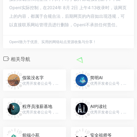
OpenI实际控制，在2024年 8月 2日 上午4:13收录时，该网页
上的内容，都属于合规合法，后期网页的内容如出现违规，可
以直接联系网站管理员进行删除，OpenI不承担任何责任。
OpenI致力于优质、实用的网络站点资源收集与分享！
相关导航
假装没名字
简明AI
优秀开发者公众号，微信号：gh_82d7c41fa874
优秀开发者公众号，微信号：gh_ac77aefc0154
程序员涨薪基地
AI约读社
优秀开发者公众号，微信号：Java-jiagou
优秀开发者公众号，微信号：ai-reading-club
前端小苑
安全祖师爷