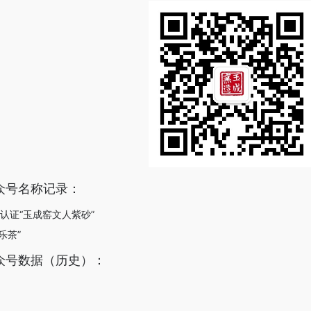
众号名称记录：
茶”认证“玉成窑文人紫砂”
乐茶”
众号数据（历史）：