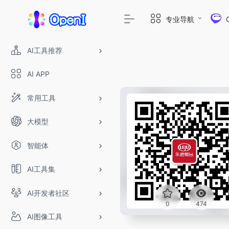
专业导航
AI工具推荐
AI APP
常用工具
大模型
智能体
AI工具集
AI开发者社区
0
474
AI图像工具