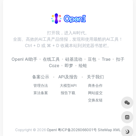
打开我，进入AI时代。
全面、高效的AI工具产品情报，发现和使用最酷的AI工具！
Ctrl + D 或 ⌘ + D 收藏本站到浏览器书签栏。
OpenI AI助手
在线工具
硅基流动
豆包
Trae
扣子
Coze
即梦
绘蛙
备案公示
API及报告
关于我们
管理办法
大模型API
商务合作
算法备案
报告下载
网站提交
交换友链
Copyright © 2026
OpenI
粤ICP备2026066001号
SiteMap
XML