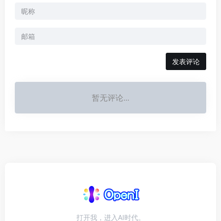
发表评论
暂无评论...
打开我，进入AI时代。