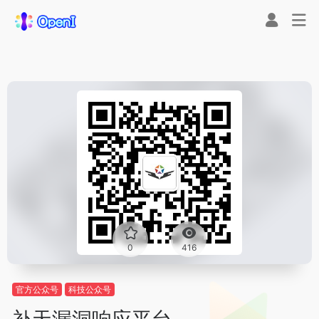
0
416
官方公众号
科技公众号
补天漏洞响应平台