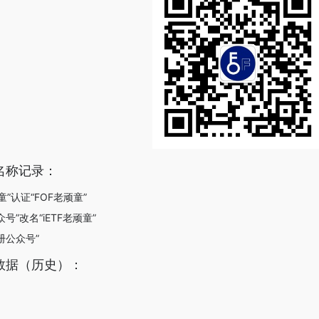
名称记录：
顽童”认证“FOF老顽童”
众号”改名“iETF老顽童”
注册公众号”
数据（历史）：