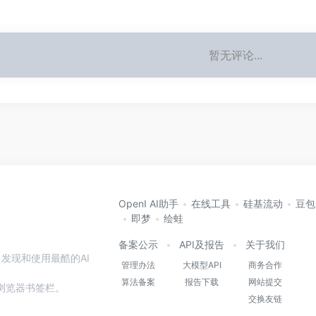
暂无评论...
OpenI AI助手
在线工具
硅基流动
豆包
即梦
绘蛙
备案公示
API及报告
关于我们
发现和使用最酷的AI
管理办法
大模型API
商务合作
算法备案
报告下载
网站提交
本站到浏览器书签栏。
交换友链