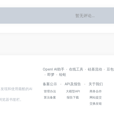
暂无评论...
OpenI AI助手
在线工具
硅基流动
豆包
即梦
绘蛙
备案公示
API及报告
关于我们
发现和使用最酷的AI
管理办法
大模型API
商务合作
算法备案
报告下载
网站提交
本站到浏览器书签栏。
交换友链