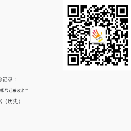
称记录：
”帐号迁移改名“”
据（历史）：