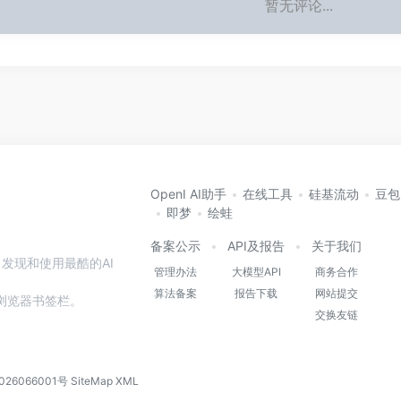
暂无评论...
OpenI AI助手
在线工具
硅基流动
豆包
即梦
绘蛙
备案公示
API及报告
关于我们
发现和使用最酷的AI
管理办法
大模型API
商务合作
算法备案
报告下载
网站提交
本站到浏览器书签栏。
交换友链
026066001号
SiteMap
XML