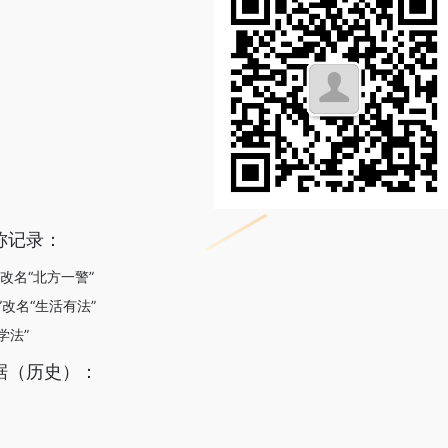
称记录：
”改名“北方一警”
”改名“生活有法”
学法”
据（历史）：