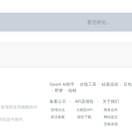
暂无评论...
OpenI AI助手
在线工具
硅基流动
豆包
即梦
绘蛙
备案公示
API及报告
关于我们
发现和使用最酷的AI
管理办法
大模型API
商务合作
算法备案
报告下载
网站提交
本站到浏览器书签栏。
交换友链