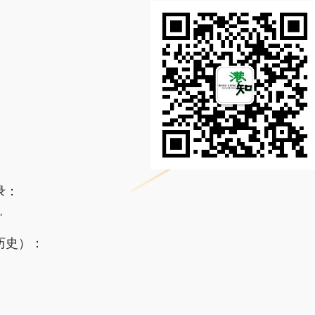
录：
”
历史）：