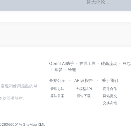
暂无评论...
OpenI AI助手
在线工具
硅基流动
豆包
即梦
绘蛙
备案公示
API及报告
关于我们
发现和使用最酷的AI
管理办法
大模型API
商务合作
算法备案
报告下载
网站提交
本站到浏览器书签栏。
交换友链
026066001号
SiteMap
XML