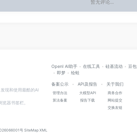
暂无评论...
OpenI AI助手
在线工具
硅基流动
豆包
即梦
绘蛙
备案公示
API及报告
关于我们
发现和使用最酷的AI
管理办法
大模型API
商务合作
算法备案
报告下载
网站提交
本站到浏览器书签栏。
交换友链
026066001号
SiteMap
XML