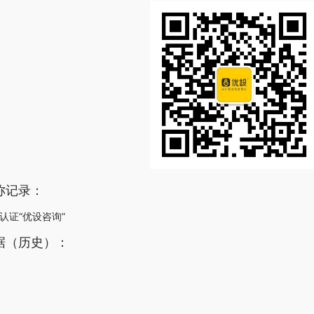
称记录：
”认证“优设咨询”
据（历史）：