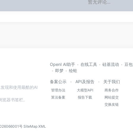
暂无评论...
OpenI AI助手
在线工具
硅基流动
豆包
即梦
绘蛙
备案公示
API及报告
关于我们
发现和使用最酷的AI
管理办法
大模型API
商务合作
算法备案
报告下载
网站提交
本站到浏览器书签栏。
交换友链
026066001号
SiteMap
XML