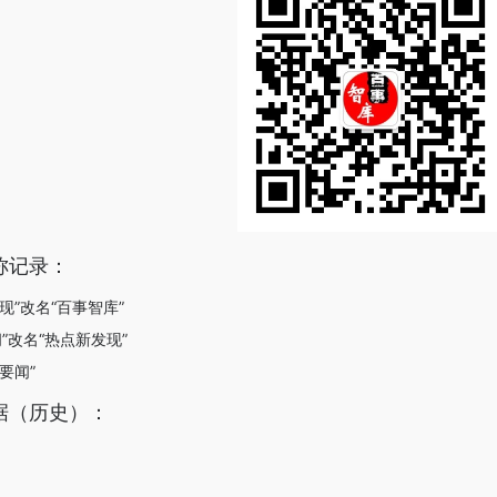
称记录：
发现”改名“百事智库”
闻”改名“热点新发现”
i要闻”
据（历史）：