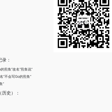
记录：
Go的煎鱼”改名“煎鱼说”
改名“不会写Go的煎鱼”
鱼”
（历史）：