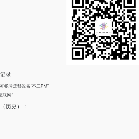
称记录：
联网”帐号迁移改名“不二PM”
互联网”
据（历史）：