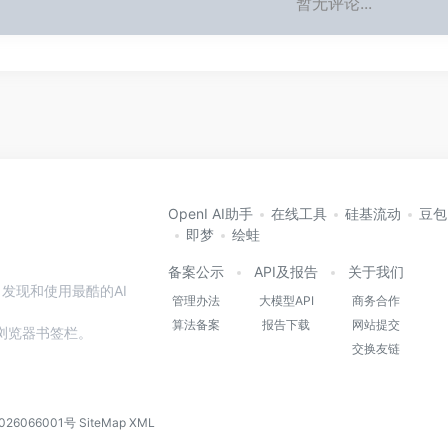
暂无评论...
OpenI AI助手
在线工具
硅基流动
豆包
即梦
绘蛙
备案公示
API及报告
关于我们
发现和使用最酷的AI
管理办法
大模型API
商务合作
算法备案
报告下载
网站提交
本站到浏览器书签栏。
交换友链
026066001号
SiteMap
XML