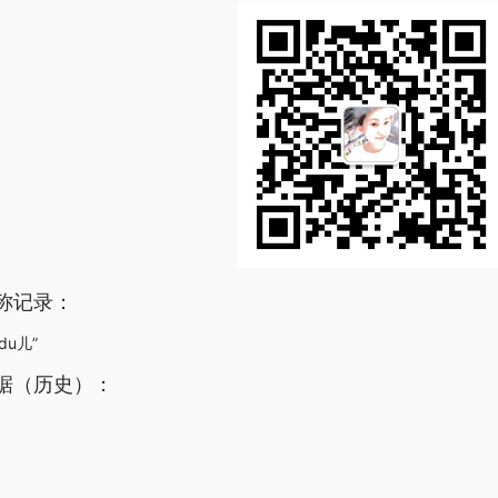
称记录：
du儿”
据（历史）：