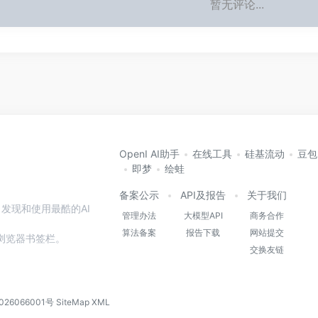
暂无评论...
OpenI AI助手
在线工具
硅基流动
豆包
即梦
绘蛙
备案公示
API及报告
关于我们
发现和使用最酷的AI
管理办法
大模型API
商务合作
算法备案
报告下载
网站提交
本站到浏览器书签栏。
交换友链
026066001号
SiteMap
XML