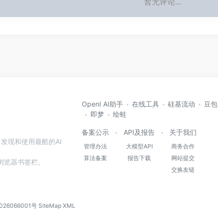
暂无评论...
OpenI AI助手
在线工具
硅基流动
豆包
即梦
绘蛙
备案公示
API及报告
关于我们
发现和使用最酷的AI
管理办法
大模型API
商务合作
算法备案
报告下载
网站提交
本站到浏览器书签栏。
交换友链
026066001号
SiteMap
XML