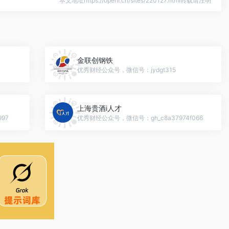
本文地址https://openi.cn/sites/220127.html转载请注明
金联创钢铁
优秀财经公众号，微信号：jydgt315
上海贵酒i人才
97
优秀财经公众号，微信号：gh_c8a37974f066