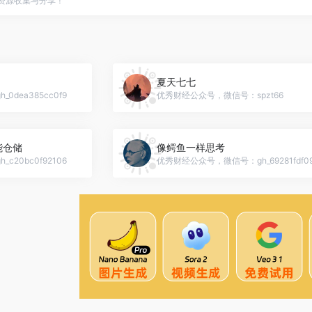
点资源收集与分享！
夏天七七
dea385cc0f9
优秀财经公众号，微信号：spzt66
能仓储
像鳄鱼一样思考
20bc0f92106
优秀财经公众号，微信号：gh_69281fdf09