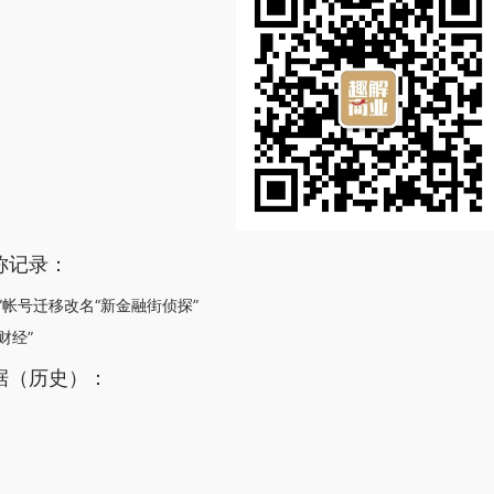
称记录：
经”帐号迁移改名“新金融街侦探”
财经”
据（历史）：