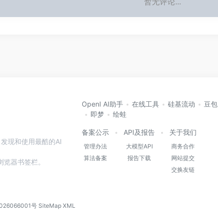
暂无评论...
OpenI AI助手
在线工具
硅基流动
豆包
即梦
绘蛙
备案公示
API及报告
关于我们
发现和使用最酷的AI
管理办法
大模型API
商务合作
算法备案
报告下载
网站提交
本站到浏览器书签栏。
交换友链
026066001号
SiteMap
XML