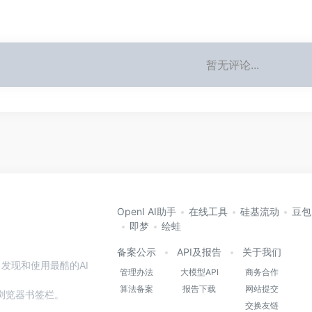
暂无评论...
OpenI AI助手
在线工具
硅基流动
豆包
即梦
绘蛙
备案公示
API及报告
关于我们
发现和使用最酷的AI
管理办法
大模型API
商务合作
算法备案
报告下载
网站提交
本站到浏览器书签栏。
交换友链