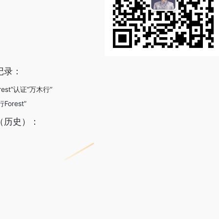
记录：
rest”认证“万木行”
orest”
（历史）：