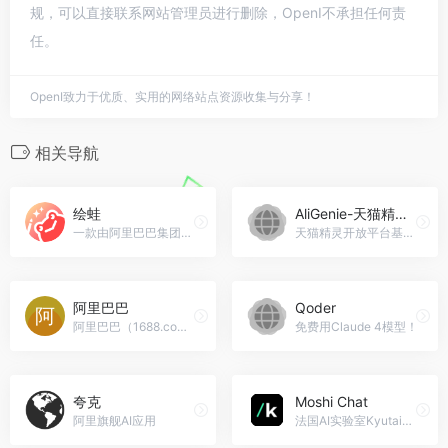
规，可以直接联系网站管理员进行删除，OpenI不承担任何责
任。
OpenI致力于优质、实用的网络站点资源收集与分享！
相关导航
绘蛙
AliGenie-天猫精灵开放平台
一款由阿里巴巴集团推出的智能图片、文案创作的AI电商创作平台，绘蛙旨在为淘宝、天猫电商卖家和达人提供服务，以提升创作效率和降低成本。绘蛙官网入口网址
天猫精灵开放平台基于天猫精...
阿里巴巴
Qoder
阿里巴巴（1688.com）是全球企业间（B2B）电子商务的著名品牌，为数千万网商提供海量商机信息和便捷安全的在线交易市场，也是商人们以商会友、真实互动的社区平台。目前1688.com已覆盖原材料、工业品、服装服饰、家居百货、小商品等12个行业大类，提供从原料--生产--加工--现货等一系列的供应产品和服务阿里巴巴官网入口网址
免费用Claude 4模型！
夸克
Moshi Chat
阿里旗舰AI应用
法国AI实验室Kyutai推出的端...