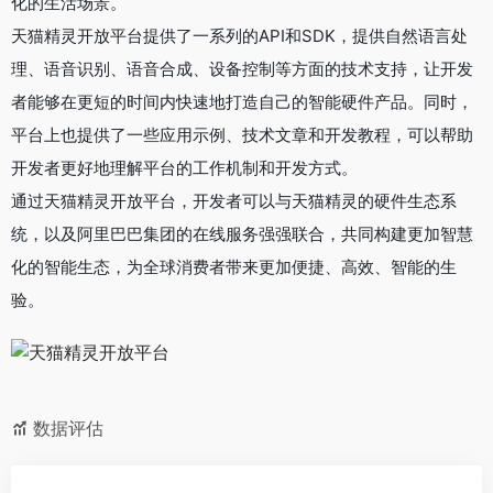
化的生活场景。
天猫精灵开放平台提供了一系列的API和SDK，提供自然语言处
理、语音识别、语音合成、设备控制等方面的技术支持，让开发
者能够在更短的时间内快速地打造自己的智能硬件产品。同时，
平台上也提供了一些应用示例、技术文章和开发教程，可以帮助
开发者更好地理解平台的工作机制和开发方式。
通过天猫精灵开放平台，开发者可以与天猫精灵的硬件生态系
统，以及阿里巴巴集团的在线服务强强联合，共同构建更加智慧
化的智能生态，为全球消费者带来更加便捷、高效、智能的生
验。
数据评估