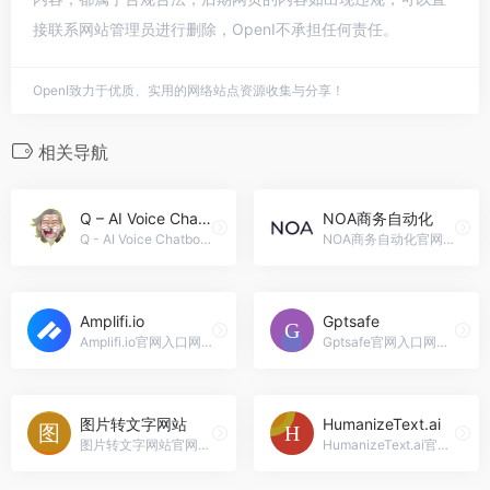
接联系网站管理员进行删除，OpenI不承担任何责任。
OpenI致力于优质、实用的网络站点资源收集与分享！
相关导航
Q – AI Voice Chatbot
NOA商务自动化
Q - AI Voice Chatbot官网入口网址，Q - AI Voice Chatbot: Q是一款由最新的GPT模型驱动的先进AI语音聊天机器人。具有可自定义的个性和声音聊天、图像识别和生成等功能，Q不仅仅是一个聊天机器人 - 它是一个有自己思维的类人助手！
NOA商务自动化官网入口网址，NOA商务自动化: 我们是一家自动化机构，利用低代码工具和&#x27;经典&#x27;编码来开发为初创公司和中小型企业提供扩展和与人工智能集成的工作流。我们还创建自定义工具来监控您的操作。可以按项目或订阅方式提供服务。
Amplifi.io
Gptsafe
Amplifi.io官网入口网址，Amplifi.io: Amplifi.io 是一款数字资产和产品信息管理软件，帮助品牌管理全球分发的数字资产和产品信息。
Gptsafe官网入口网址，Gptsafe: Gptsafe是一个AI文本剽窃检测系统，能以95%的准确度检测AI生成的文本是否存在剽窃行为。它有助于提高内容的完整性，打击错误信息，并在数字领域中建立信任。
图片转文字网站
HumanizeText.ai
图片转文字网站官网入口网址，图片转文字网站: 图片转文字是一个网站，允许用户将图片文件转换为文字。
HumanizeText.ai官网入口网址，HumanizeText.ai: HumanizeText.ai是一款先进的人工智能工具，旨在将AI生成的文本转换为100%类人内容。它能轻松规避AI检测，确保内容无错误、无抄袭，并且自然地类人化。