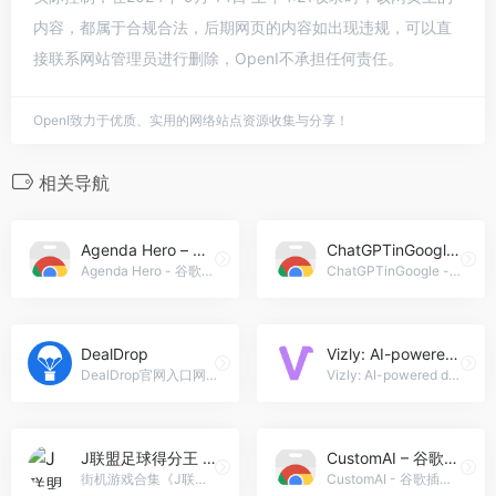
内容，都属于合规合法，后期网页的内容如出现违规，可以直
接联系网站管理员进行删除，OpenI不承担任何责任。
OpenI致力于优质、实用的网络站点资源收集与分享！
相关导航
Agenda Hero – 谷歌插件
ChatGPTinGoogle – 谷歌插件
Agenda Hero - 谷歌插件官网入口网址，Agenda Hero ai chrome extension: 议程英雄将非结构化文本转换为AI生成的日历条目，便于在Google日历上进行安排或通过电子邮件发送。
ChatGPTinGoogle - 谷歌插件官网入口网址，ChatGPTinGoogle ai chrome extension: 一个工具，将Google搜索结果与ChatGPT响应相结合，以增强信息检索能力
DealDrop
Vizly: AI-powered data analysis
DealDrop官网入口网址，DealDrop: DealDrop 是一个浏览器扩展，可以在结账时通过一次点击自动查找并应用优惠码。它帮助用户在超过 3 亿个产品和 500 万个优惠券上省钱。
Vizly: AI-powered data analysis官网入口网址，Vizly: AI-powered data analysis: Vizly 是一款 AI 动力数据分析工具，允许用户使用自然语言分析数据，训练机器学习模型，并生成交互式可视化。
J联盟足球得分王 3 (J)
CustomAI – 谷歌插件
街机游戏合集《J联盟足球得分王 3 (J)》nes合集游戏在线玩
CustomAI - 谷歌插件官网入口网址，CustomAI ai chrome extension: 强大的AI应用程序可定制和可扩展