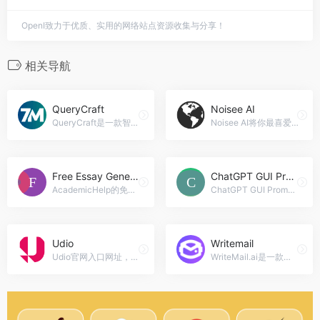
OpenI致力于优质、实用的网络站点资源收集与分享！
相关导航
QueryCraft
Noisee AI
QueryCraft是一款智能数据科学查询生成器，支持SQL和Pandas查询，帮助用户快速生成查询代码，提高工作效率。，QueryCraft官网入口网址
Noisee AI将你最喜爱的音乐转化为动感音乐视频，创造属于你自己的音乐世界。，Noisee AI官网入口网址
Free Essay Generator
ChatGPT GUI Prompter
AcademicHelp的免费AI论文写作工具是一款基于人工智能的工具，旨在帮助学生和学者进行学术写作和作业。它的数据库可以根据少量的指令细节生成完整的论文。，Free Essay Generator官网入口网址
ChatGPT GUI Prompter是一个简化的界面，用于测试不同的提示语，帮助用户更好地理解和测试ChatGPT模型的功能和性能。，ChatGPT GUI Prompter官网入口网址
Udio
Writemail
Udio官网入口网址，Udio是一款由前Google DeepMind研究人员创立的人工智能音乐生成器，旨在让任何人都能够轻松地创作出具有情感共鸣的音乐。该AI音乐生成工具能够根据用户输入的文本提示，包括音乐风格、主题、歌词等信息，快速生成包含人声的完整音轨。
WriteMail.ai是一款智能工具，通过提供智能建议和自动校正功能，帮助您更快速、准确地撰写电子邮件，提高工作效率和专业形象。，Writemail官网入口网址