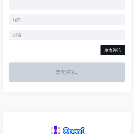
发表评论
暂无评论...