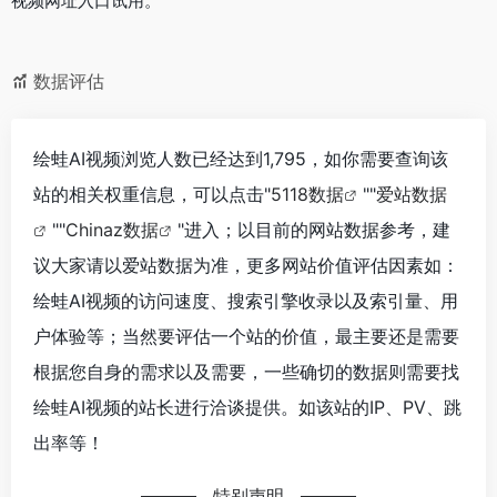
视频网址入口试用。
数据评估
绘蛙AI视频浏览人数已经达到1,795，如你需要查询该
站的相关权重信息，可以点击"
5118数据
""
爱站数据
""
Chinaz数据
"进入；以目前的网站数据参考，建
议大家请以爱站数据为准，更多网站价值评估因素如：
绘蛙AI视频的访问速度、搜索引擎收录以及索引量、用
户体验等；当然要评估一个站的价值，最主要还是需要
根据您自身的需求以及需要，一些确切的数据则需要找
绘蛙AI视频的站长进行洽谈提供。如该站的IP、PV、跳
出率等！
特别声明