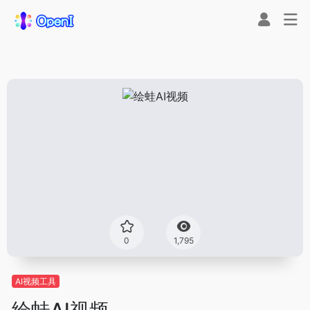
0
1,795
AI视频工具
绘蛙AI视频