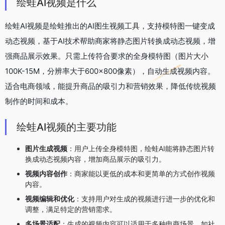
绘蛙AI视频是什么
绘蛙AI视频是绘蛙推出的AI图生视频工具，支持模特图一键变成
动态视频，基于AI技术帮助商家将静态图片转换成动态视频，增
强商品展示效果。只需上传符合要求的全身模特图（图片大小
100K-15M，分辨率大于600×800像素），自动生成视频内容。
适合电商领域，能提升商品的吸引力和营销效果，降低传统视频
制作的时间和成本。
绘蛙AI视频的主要功能
图片生成视频
：用户上传全身模特图，绘蛙AI能将静态图片转
换成动态视频内容，增加商品展示的吸引力。
视频内容创作
：商家能以更低的成本和更简单的方式创作视频
内容。
视频编辑和优化
：支持用户对生成的视频进行进一步的优化和
调整，满足特定的营销需求。
多场景适配
：生成的视频内容可以适用于多种电商场景，如社