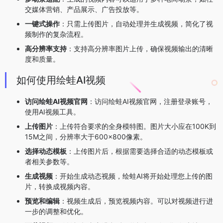
交媒体营销、产品展示、广告投放等。
一键式操作
：只需上传图片，自动处理并生成视频，简化了视
频制作的复杂流程。
高分辨率支持
：支持高分辨率图片上传，确保视频输出的清晰
度和质量。
如何使用绘蛙AI视频
访问绘蛙AI视频官网
：访问绘蛙AI视频官网，注册登录账号，
使用AI视频工具。
上传图片
：上传符合要求的全身模特图。图片大小应在100K到
15M之间，分辨率大于600×800像素。
选择动态模板
：上传图片后，根据需要选择合适的动态模板或
者相关参数等。
生成视频
：开始生成动态视频，绘蛙AI将开始处理您上传的图
片，转换成视频内容。
预览和编辑
：视频生成后，预览视频内容。可以对视频进行进
一步的调整和优化。