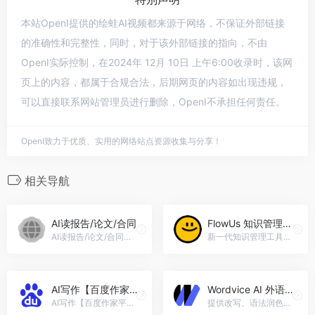
本站OpenI提供的绘蛙AI视频都来源于网络，不保证外部链接
的准确性和完整性，同时，对于该外部链接的指向，不由
OpenI实际控制，在2024年 12月 10日 上午6:00收录时，该网
页上的内容，都属于合规合法，后期网页的内容如出现违规，
可以直接联系网站管理员进行删除，OpenI不承担任何责任。
OpenI致力于优质、实用的网络站点资源收集与分享！
相关导航
AI读报告/论文/合同
FlowUs 知识管理与协作文档
AI读报告/论文/合同官网入口网址，免费/无广告/界面干净
新一代知识管理工具与在线协作平台，内置知识库、多维表格、文件夹等多形态功能FlowUs 知识管理与协作文档官网入口网址
AI写作【百度作家平台】
Wordvice AI 外语写作
AI写作【百度作家平台】官网入口网址，【AI写作】百度作家平台，百度旗下服务网络文学作家的一站式创作与投稿平台。作家可以在平台上创作短篇故事与长篇小说、投稿、管理作品、查看作品收益数据等。同时平台依靠百度强大的AI能力与平台服务，助力作家打磨出更好的作品。
提供改写、语法润色、翻译、查重、内容检测等功能的一站式AI外语写作助手Wordvice AI 外语写作官网入口网址