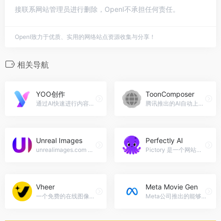
接联系网站管理员进行删除，OpenI不承担任何责任。
OpenI致力于优质、实用的网络站点资源收集与分享！
相关导航
YOO创作
ToonComposer
通过AI快速进行内容创作，营销文案、科普问答、文段续写等，加速内容生成，对seo创作友好！，YOO创作官网入口网址
腾讯推出的AI自动上色和生成动画工具，它能将动画制作里“补帧”和“上色”这两个步骤合并成“生成后原画”阶段，让动画制作流程变得更简单。ToonComposer官网入口网址
Unreal Images
Perfectly AI
unrealimages.com 是一个提供高质量图片资源的在线图片库，适用于网站设计、广告宣传和文章配图等场景。，Unreal Images官网入口网址
Pictory 是一个网站，可帮助您根据文本创建视频。您可以使用它来制作引人入胜的故事、演示文稿或广告。Perfectly AI官网入口网址
Vheer
Meta Movie Gen
一个免费的在线图像生成平台，无需注册就能使用。它有好多工具，比如用文字生成图片、把一张图片变成另一种风格的图片、去掉图片背景、从图片里提取文字，还能帮人生成AI提示词。Vheer官网入口网址
Meta公司推出的能够通过简单的文本输入生成视频和声音的AI工具。MetaMovieGen可以创建长达16秒的逼真视频片段，并支持将图像转化为视频，添加音乐和音效。Meta Movie Gen官网入口网址