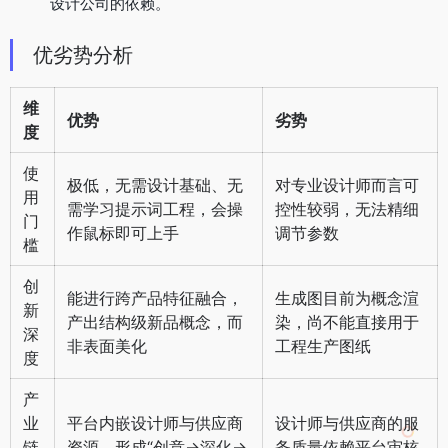
设计公司的依赖。
优劣势分析
维
优势
劣势
度
使
极低，无需设计基础、无
对专业设计师而言可
用
需学习提示词工程，会操
控性较弱，无法精细
门
作鼠标即可上手
调节参数
槛
创
能进行跨产品特征融合，
生成图目前为概念渲
新
产出结构级新品概念，而
染，尚不能直接用于
深
非表面美化
工程生产图纸
度
产
业
平台内嵌设计师与供应商
设计师与供应商的服
链
资源，形成“创意→深化→
务质量依赖平台审核