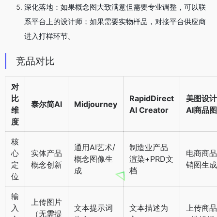
深化落地：如果概念图大致满意但需要专业调整，可以联
系平台上的设计师；如果需要实物样品，对接平台供应商
进入打样环节。
竞品对比
对
比
RapidDirect
美图设计
泰尔简AI
Midjourney
维
AI Creator
AI商品图
度
核
通用AI艺术/
制造业产品
心
实体产品
电商商品
概念图像生
渲染+PRD文
定
概念创新
销图生成
成
档
位
输
上传图片
入
文本提示词
文本描述为
上传商品
（无需提