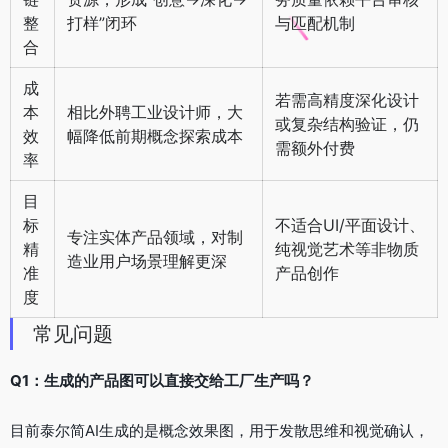
整
打样”闭环
与匹配机制
合
成
若需高精度深化设计
本
相比外聘工业设计师，大
或复杂结构验证，仍
效
幅降低前期概念探索成本
需额外付费
率
目
标
不适合UI/平面设计、
专注实体产品领域，对制
精
纯视觉艺术等非物质
造业用户场景理解更深
准
产品创作
度
常见问题
Q1：生成的产品图可以直接交给工厂生产吗？
目前泰尔简AI生成的是概念效果图，用于发散思维和视觉确认，