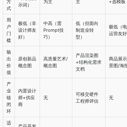
方
为主
主
+选模板
示词）
式
用
极低（非
中高（需
低（但面向
户
极低（电
设计师友
Prompt技
制造业转
门
运营友好
好）
巧）
型）
槛
输
产品渲染图
出
原创新品
高质量艺术/
商品展示
+结构化需求
价
概念图
概念图
景图/海
文档
值
产
业
内置设计
可移交硬件
链
师+供应
无
无
工程师评估
闭
商
环
适
产品开发