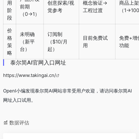
用
创意探索/视
概念验证→
商品上架
前期
阶
觉参考
工程过渡
（1→10
（0→1）
段
价
未明确
订阅制
格
目前免费试
免费+增
（新平
（$10/月
策
用
功能
台）
起）
略
泰尔简AI官网入口网址
https://www.takingai.cn/
OpenI小编发现泰尔简AI网站非常受用户欢迎，请访问泰尔简AI
网址入口试用。
数据评估