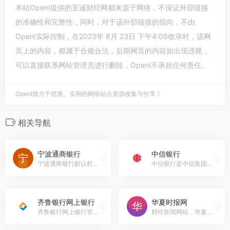
本站OpenI提供的至诚财经网都来源于网络，不保证外部链接
的准确性和完整性，同时，对于该外部链接的指向，不由
OpenI实际控制，在2023年 8月 23日 下午4:05收录时，该网
页上的内容，都属于合规合法，后期网页的内容如出现违规，
可以直接联系网站管理员进行删除，OpenI不承担任何责任。
OpenI致力于优质、实用的网络站点资源收集与分享！
相关导航
宁波通商银行
中信银行
宁波通商银行默认栏目宁波通商银行官网入口网址
中信银行是中信集团旗下最大子公司，您可通过中信银行官方网站了解并办理理财、私人银行、出国金融、申请信用卡、个人不动产抵押贷款等业务，为您提供一站式综合金融服务，让您快乐享不停！中信银行官网入口网址
齐鲁银行网上银行
华夏时报网
齐鲁银行网上银行官网入口网址，1996年6月6日，在济南市16家城市信用社和1家城信社联社的基础上组建济南城市合作银行，1998年6月6日，更名为济南市商业银行股份有限公司，简称济南市商业银行，2004年9月8日，成功与澳洲联邦银行（CBA）的实现战略合作，2008年3月19日，首家异地分行 - 聊城分行开业，2008年11月30日，首家省外异地分行 - 天津分行开业，2009年6月6日，经中国银监会批准，正式更名为齐鲁银行股份有限公司，简称齐鲁银行。
财经新闻网站，华夏时报网官网入口网址