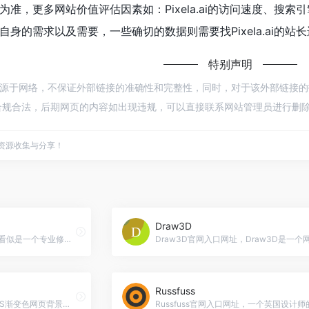
准，更多网站价值评估因素如：Pixela.ai的访问速度、搜
身的需求以及需要，一些确切的数据则需要找Pixela.ai的站
特别声明
.ai都来源于网络，不保证外部链接的准确性和完整性，同时，对于该外部链接的指向
规合法，后期网页的内容如出现违规，可以直接联系网站管理员进行删除，
点资源收集与分享！
Draw3D
fixthephoto官网入口网址，看似是一个专业修图软件官网，实际上，商店里面有超多不错的免费素材可以下载，有各种纹理和预设效果。
Russfuss
提供无缝平铺底纹素材，CSS渐变色网页背景代码，圣诞斜纹布纹木纹纸中国风麻布卡通古典等网页UI设计和PPT背景底纹素材。