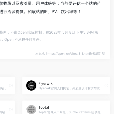
索引擎收录以及索引量、用户体验等；当然要评估一个站的价
长进行洽谈提供。如该站的IP、PV、跳出率等！
，不由OpenI实际控制，在2023年 5月 8日 下午5:34收录
OpenI不承担任何责任。
本文地址https://openi.cn/sites/811.html转载请注明
Flyerwrk
Draw3D官网入口网址，Draw3D是一个网站，允许用户将他们的草图或绘画生成逼真的图像。该网站还包括一个简单但功能强大的图像编辑器。此外，Draw3D还提供在线学习和绘画课程，由Mark Kistler教授，他在过去40多年中已经教授了数百万儿童如何进行3D绘画。
Flyerwrk官网入口网址，高质量设计材质与纹理商城，素材资源质量很高，reddit上有很多互换交易素材的帖子，网上也能找到不少破解资源
Toptal
Russfuss官网入口网址，一个英国设计师的站点，整合了很多纹理图案设计作品
Toptal官网入口网址，Subtle Patterns 提供免费的纹理图案，适用于您的下一个网页项目。加入社区，上传您自己创作的可平铺PNG或GIF文件。所有接受的图案都将免费提供，采用Creative Commons许可，允许他人合法地分享和基于您的图案进行创作。